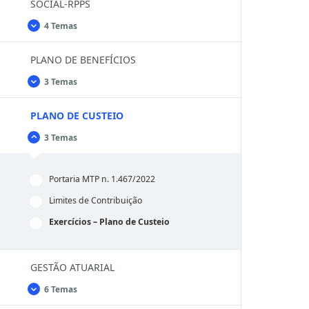
SOCIAL-RPPS
4 Temas
REGIMES
Expandir
PRÓPRIOS
DE
PLANO DE BENEFÍCIOS
PREVIDÊNCIA
SOCIAL-
RPPS
3 Temas
PLANO
Expandir
DE
BENEFÍCIOS
PLANO DE CUSTEIO
3 Temas
PLANO
Fechar
DE
CUSTEIO
Portaria MTP n. 1.467/2022
Limites de Contribuição
Exercícios – Plano de Custeio
GESTÃO ATUARIAL
6 Temas
GESTÃO
Expandir
ATUARIAL