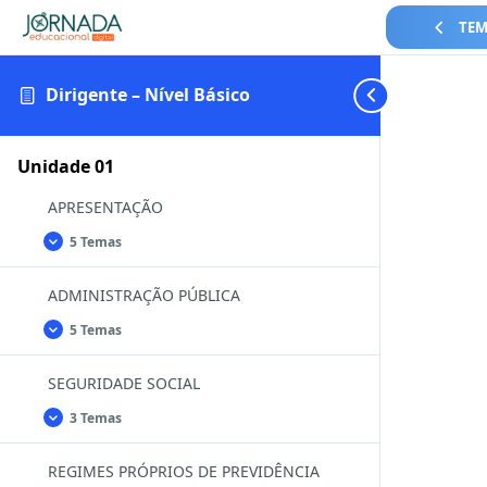
TEM
Dirigente – Nível Básico
Unidade 01
APRESENTAÇÃO
5 Temas
APRESENTAÇÃO
Expandir
ADMINISTRAÇÃO PÚBLICA
5 Temas
ADMINISTRAÇÃO
Expandir
PÚBLICA
SEGURIDADE SOCIAL
3 Temas
SEGURIDADE
Expandir
SOCIAL
REGIMES PRÓPRIOS DE PREVIDÊNCIA