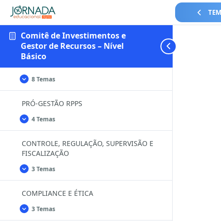
DE
TEM
GESTÃO ATUARIAL
PREVIDÊNCIA
SOCIAL-
RPPS
6 Temas
GESTÃO
Expandir
Comitê de Investimentos e
ATUARIAL
Gestor de Recursos – Nível
GESTÃO DOS INVESTIMENTOS – Fundos
Básico
dos Investimentos
8 Temas
GESTÃO
Expandir
DOS
INVESTIMENTOS
PRÓ-GESTÃO RPPS
–
Fundos
dos
4 Temas
PRÓ-
Expandir
Investimentos
GESTÃO
RPPS
CONTROLE, REGULAÇÃO, SUPERVISÃO E
FISCALIZAÇÃO
3 Temas
CONTROLE,
Expandir
REGULAÇÃO,
SUPERVISÃO
COMPLIANCE E ÉTICA
E
FISCALIZAÇÃO
3 Temas
COMPLIANCE
Expandir
E