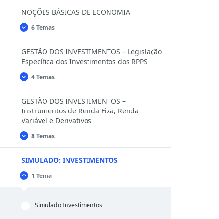
ÉTICA
NOÇÕES BÁSICAS DE ECONOMIA
6 Temas
NOÇÕES
Expandir
BÁSICAS
DE
GESTÃO DOS INVESTIMENTOS – Legislação
ECONOMIA
Específica dos Investimentos dos RPPS
4 Temas
GESTÃO
Expandir
DOS
INVESTIMENTOS
GESTÃO DOS INVESTIMENTOS –
–
Legislação
Instrumentos de Renda Fixa, Renda
Específica
Variável e Derivativos
dos
Investimentos
8 Temas
dos
GESTÃO
Expandir
RPPS
DOS
INVESTIMENTOS
SIMULADO: INVESTIMENTOS
–
Instrumentos
de
1 Tema
SIMULADO:
Fechar
Renda
INVESTIMENTOS
Fixa,
Renda
Variável
Simulado Investimentos
e