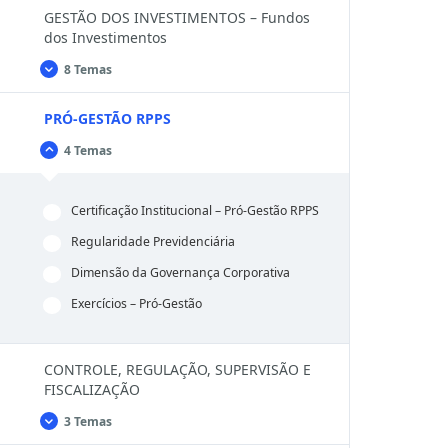
GESTÃO DOS INVESTIMENTOS – Fundos
dos Investimentos
8 Temas
GESTÃO
Expandir
DOS
INVESTIMENTOS
PRÓ-GESTÃO RPPS
–
Fundos
dos
4 Temas
PRÓ-
Fechar
Investimentos
GESTÃO
RPPS
Certificação Institucional – Pró-Gestão RPPS
Regularidade Previdenciária
Dimensão da Governança Corporativa
Exercícios – Pró-Gestão
CONTROLE, REGULAÇÃO, SUPERVISÃO E
FISCALIZAÇÃO
3 Temas
CONTROLE,
Expandir
REGULAÇÃO,