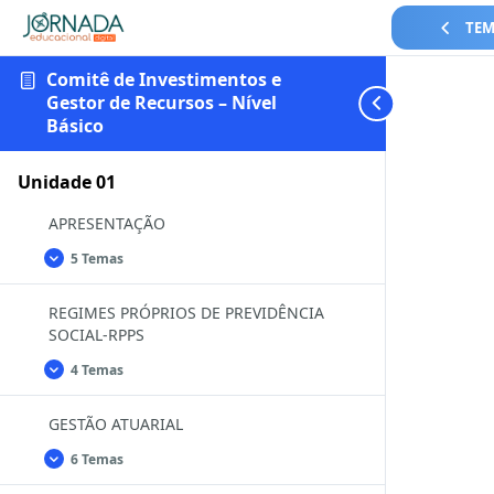
TEM
Comitê de Investimentos e
Gestor de Recursos – Nível
Básico
Unidade 01
APRESENTAÇÃO
5 Temas
APRESENTAÇÃO
Expandir
REGIMES PRÓPRIOS DE PREVIDÊNCIA
SOCIAL-RPPS
4 Temas
REGIMES
Expandir
PRÓPRIOS
DE
GESTÃO ATUARIAL
PREVIDÊNCIA
SOCIAL-
RPPS
6 Temas
GESTÃO
Expandir
ATUARIAL