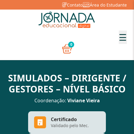
Contato
Área do Estudante
☰
0
SIMULADOS – DIRIGENTE /
GESTORES – NÍVEL BÁSICO
Coordenação:
Viviane Vieira
Certificado
Validado pelo Mec.