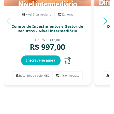
Nível Intermediário
22 horas
Comitê de Investimentos e Gestor de
Dir
Recursos – Nível intermediário
De
R$
1.397,00
R$
997,00
Inscreva-se agora
Reconhecido pelo MEC
Início imediato
Rec