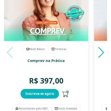
Nível Básico
14 Horas
Comprev na Prática
R$
397,00
Inscreva-se agora
Reconhecido pelo MEC
Início imediato
R