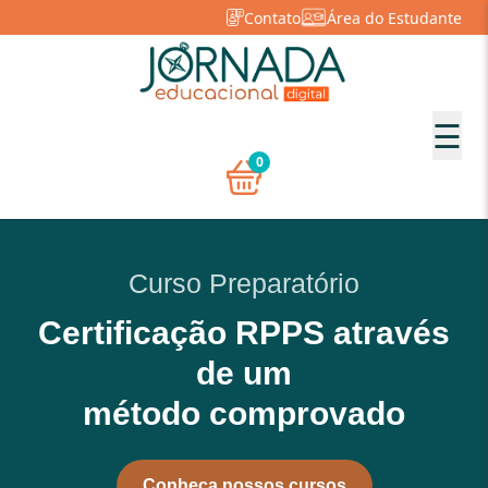
Contato
Área do Estudante
☰
0
Curso Preparatório
Certificação
RPPS
através
de um
método comprovado
Conheça nossos cursos