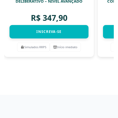
DELIBERATIVO – NÍVEL AVANÇADO
COMI
R$
347,90
INSCREVA-SE
Simulados RRPS
Início imediato