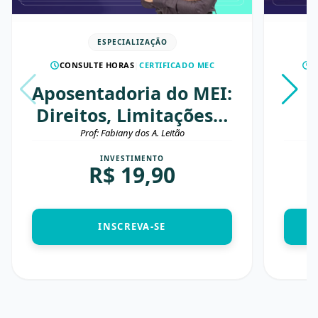
ESPECIALIZAÇÃO
CONSULTE HORAS
|
CERTIFICADO MEC
C
Aposentadoria do MEI:
Direitos, Limitações e
Estratégias para
Prof: Fabiany dos A. Leitão
Aumentar o Valor do
INVESTIMENTO
R$
19,90
Benefício
INSCREVA-SE